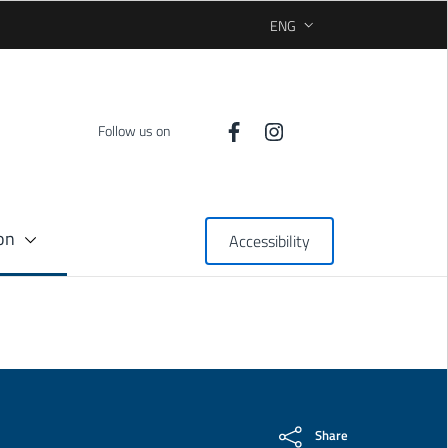
ENG
SELEZIONE LINGUA: LINGUA 
Follow us on
on
Accessibility
Share