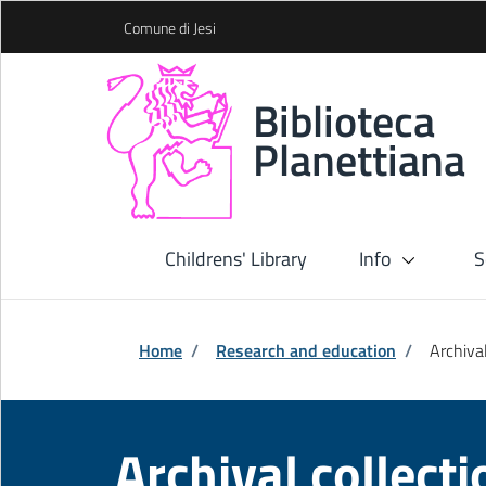
Skip to Main Content
Comune di Jesi
Biblioteca
Planettiana
Childrens' Library
Info
S
Home
/
Research and education
/
Archival
Archival collect