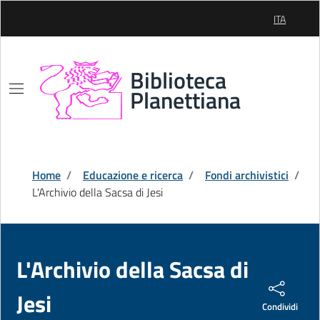
Skip to Main Content
ITA
SELEZIONE
Biblioteca
Planettiana
Home
/
Educazione e ricerca
/
Fondi archivistici
/
L'Archivio della Sacsa di Jesi
L'Archivio della Sacsa di
Jesi
Condividi