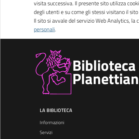
visita successiva. Il presente sito utilizza coo
degli utenti e su come gli stessi visitano il sito
Il sito si avvale del servizio Web Analytics, la
personali
.
Biblioteca
Planettia
LA BIBLIOTECA
Informazioni
Servizi