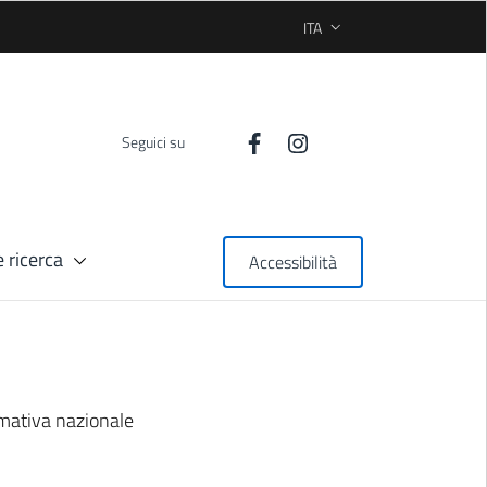
ITA
SELEZIONE LINGUA: LINGUA
Seguici su
 ricerca
Accessibilità
rmativa nazionale