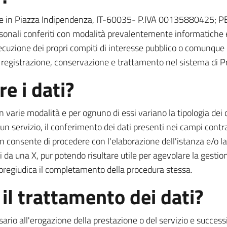
n sede in Piazza Indipendenza, IT-60035- P.IVA 00135880425; P
rsonali conferiti con modalità prevalentemente informatiche 
cuzione dei propri compiti di interesse pubblico o comunque con
i registrazione, conservazione e trattamento nel sistema di 
re i dati?
 varie modalità e per ognuno di essi variano la tipologia dei da
cun servizio, il conferimento dei dati presenti nei campi contr
onsente di procedere con l'elaborazione dell'istanza e/o la for
da una X, pur potendo risultare utile per agevolare la gestione
 pregiudica il completamento della procedura stessa.
l trattamento dei dati?
essario all'erogazione della prestazione o del servizio e succ