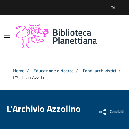
Skip to Main Content
ITA
SELEZIONE
Biblioteca
Planettiana
Home
/
Educazione e ricerca
/
Fondi archivistici
/
L'Archivio Azzolino
L'Archivio Azzolino
Condividi