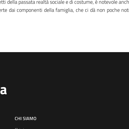
etti della passata realtà sociale e di costume, è notevole an
perte dai componenti della famiglia, che ci dà non poche not
na
CHI SIAMO