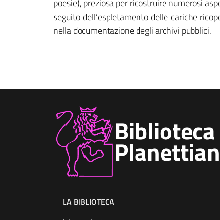
poesie), preziosa per ricostruire numerosi asp
seguito dell’espletamento delle cariche rico
nella documentazione degli archivi pubblici.
Biblioteca
Planettia
LA BIBLIOTECA