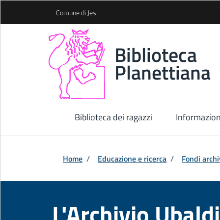
Skip to Main Content
Comune di Jesi
Biblioteca
Planettiana
Biblioteca dei ragazzi
Informazion
Home
/
Educazione e ricerca
/
Fondi archiv
L'Archivio Ubaldi