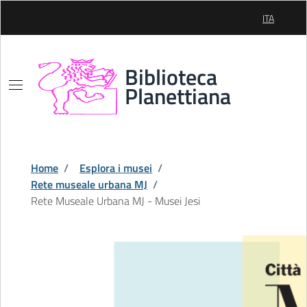
Skip to Main Content
ITA
SELEZIONE
Biblioteca
Planettiana
Home
/
Esplora i musei
/
Rete museale urbana MJ
/
Rete Museale Urbana MJ - Musei Jesi