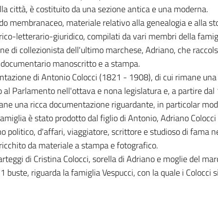
ella città, è costituito da una sezione antica e una moderna.
ndo membranaceo, materiale relativo alla genealogia e alla stor
orico-letterario-giuridico, compilati da vari membri della fami
one di collezionista dell'ultimo marchese, Adriano, che raccolse 
e documentario manoscritto e a stampa.
tazione di Antonio Colocci (1821 - 1908), di cui rimane una d
tato al Parlamento nell'ottava e nona legislatura e, a partire d
mane una ricca documentazione riguardante, in particolar modo
amiglia è stato prodotto dal figlio di Antonio, Adriano Coloc
o politico, d'affari, viaggiatore, scrittore e studioso di fama 
arricchito da materiale a stampa e fotografico.
arteggi di Cristina Colocci, sorella di Adriano e moglie del m
11 buste, riguarda la famiglia Vespucci, con la quale i Colocci