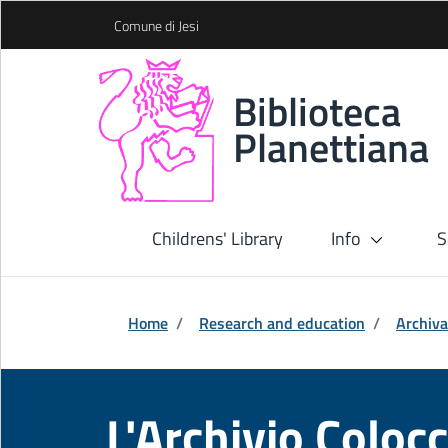
Skip to Main Content
Comune di Jesi
Biblioteca
Planettiana
Childrens' Library
Info
S
Home
/
Research and education
/
Archiva
L'Archivio Coloc