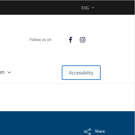
ENG
SELEZIONE LINGUA: LINGUA 
Follow us on
on
Accessibility
Share