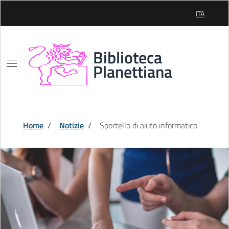
Skip to Main Content
ITA
SELEZIONE
Biblioteca
Planettiana
Home
/
Notizie
/
Sportello di aiuto informatico