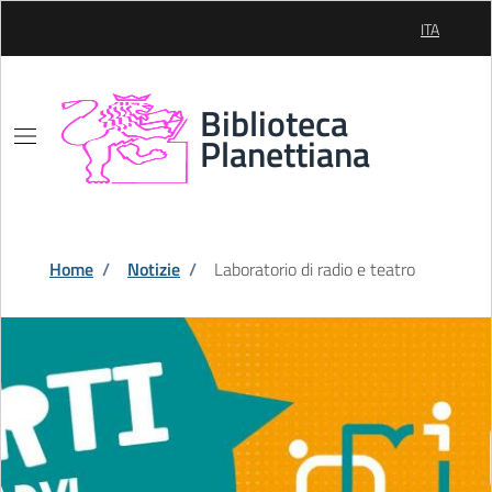
Skip to Main Content
ITA
SELEZIONE
Biblioteca
Planettiana
Home
/
Notizie
/
Laboratorio di radio e teatro