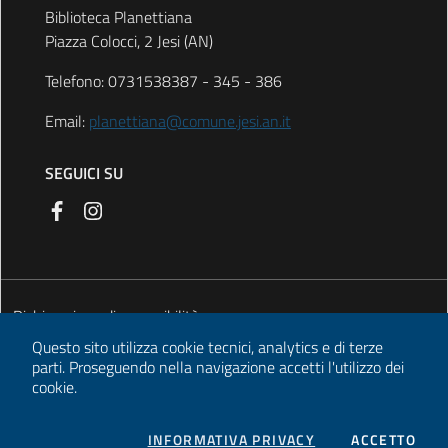
Biblioteca Planettiana
Piazza Colocci, 2 Jesi (AN)
Telefono: 0731538387 - 345 - 386
Email:
planettiana@comune.jesi.an.it
SEGUICI SU
Dichiarazione di accessibilità
Questo sito utilizza cookie tecnici, analytics e di terze
Informativa privacy
parti.
Proseguendo nella navigazione accetti l'utilizzo dei
cookie.
Informativa cookie
Note legali
COOKIES
I CO
INFORMATIVA PRIVACY
ACCETTO