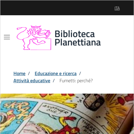
Skip to Main Content
ITA
SELEZIONE
Biblioteca
Planettiana
Home
/
Educazione e ricerca
/
Attività educative
/
Fumetti: perché?