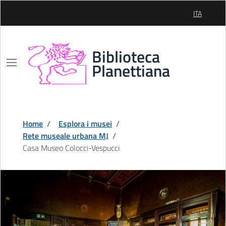
Skip to Main Content
ITA
SELEZIONE
Biblioteca
Planettiana
Home
/
Esplora i musei
/
Rete museale urbana MJ
/
Casa Museo Colocci-Vespucci