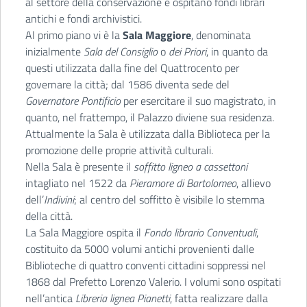
al settore della conservazione e ospitano fondi librari
antichi e fondi archivistici.
Al primo piano vi è la
Sala Maggiore
, denominata
inizialmente
Sala del Consiglio
o
dei Priori
, in quanto da
questi utilizzata dalla fine del Quattrocento per
governare la città; dal 1586 diventa sede del
Governatore Pontificio
per esercitare il suo magistrato, in
quanto, nel frattempo, il Palazzo diviene sua residenza.
Attualmente la Sala è utilizzata dalla Biblioteca per la
promozione delle proprie attività culturali.
Nella Sala è presente il
soffitto ligneo a cassettoni
intagliato nel 1522 da
Pieramore di Bartolomeo
, allievo
dell’
Indivini
; al centro del soffitto è visibile lo stemma
della città.
La Sala Maggiore ospita il
Fondo librario Conventuali
,
costituito da 5000 volumi antichi provenienti dalle
Biblioteche di quattro conventi cittadini soppressi nel
1868 dal Prefetto Lorenzo Valerio. I volumi sono ospitati
nell’antica
Libreria lignea Pianetti
, fatta realizzare dalla