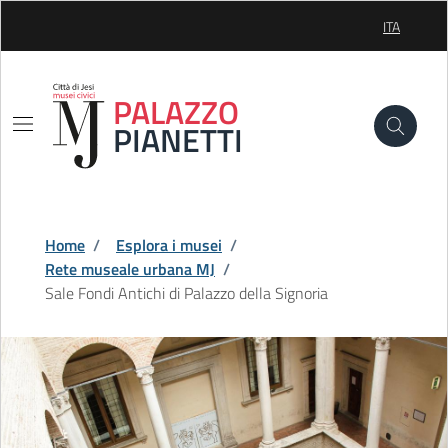
Skip to Main Content
ITA
SELEZIONE
PALAZZO
PIANETTI
Home
/
Esplora i musei
/
Rete museale urbana MJ
/
Sale Fondi Antichi di Palazzo della Signoria