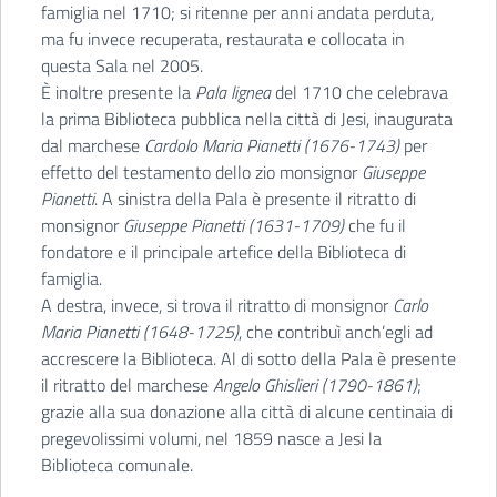
famiglia nel 1710; si ritenne per anni andata perduta,
ma fu invece recuperata, restaurata e collocata in
questa Sala nel 2005.
È inoltre presente la
Pala lignea
del 1710 che celebrava
la prima Biblioteca pubblica nella città di Jesi, inaugurata
dal marchese
Cardolo Maria Pianetti (1676-1743)
per
effetto del testamento dello zio monsignor
Giuseppe
Pianetti
. A sinistra della Pala è presente il ritratto di
monsignor
Giuseppe Pianetti (1631-1709)
che fu il
fondatore e il principale artefice della Biblioteca di
famiglia.
A destra, invece, si trova il ritratto di monsignor
Carlo
Maria Pianetti (1648-1725)
, che contribuì anch’egli ad
accrescere la Biblioteca. Al di sotto della Pala è presente
il ritratto del marchese
Angelo Ghislieri (1790-1861)
;
grazie alla sua donazione alla città di alcune centinaia di
pregevolissimi volumi, nel 1859 nasce a Jesi la
Biblioteca comunale.