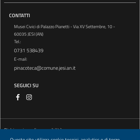
CONTATTI
Musei Civici di Palazzo Pianetti - Via XV Settembre, 10 -
60035 JESI (AN)
Tel.:
0731 538439
E-mail:
pinacoteca@comune.jesi.an.it
SEGUICI SU
Dichiarazione di accessibilità
Questo sito utilizza cookie tecnici, analytics e di terze